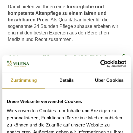
Damit bieten wir Ihnen eine
fürsorgliche und
kompetente Altenpflege zu einem fairen und
bezahlbaren Preis
. Als Qualitätsanbieter für die
sogenannte 24 Stunden Pflege zuhause arbeiten wir
eng mit den besten Experten aus den Bereichen
Medizin und Recht zusammen.
Warum Sie mit VILENA auf
der sicheren Seite sind
Zustimmung
Details
Über Cookies
Persönliche Betreuung statt Hotline
Diese Webseite verwendet Cookies
Sie haben feste Ansprechpartner, die Sie durch den
gesamten Prozess begleiten.
Wir verwenden Cookies, um Inhalte und Anzeigen zu
personalisieren, Funktionen für soziale Medien anbieten
zu können und die Zugriffe auf unsere Website zu
Schnelle & strukturierte Vermittlung
analysieren. Außerdem geben wir Informationen zu Ihrer