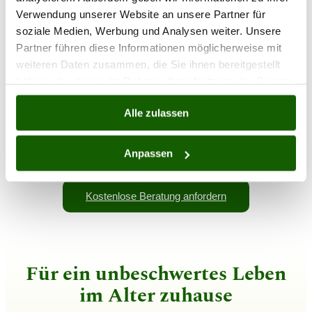
Verwendung unserer Website an unsere Partner für
Wir organisieren die passende Betreuungslösung oft
soziale Medien, Werbung und Analysen weiter. Unsere
innerhalb weniger Tage.
Partner führen diese Informationen möglicherweise mit
weiteren Daten zusammen, die Sie ihnen bereitgestellt
haben oder die sie im Rahmen Ihrer Nutzung der Dienste
100% legale Beschäftigung
gesammelt haben.
Alle Betreuungskräfte sind sozialversichert und arbeiten auf
Alle zulassen
legaler Basis.
Anpassen
Kostenlose Beratung anfordern
Für ein unbeschwertes Leben
im Alter zuhause