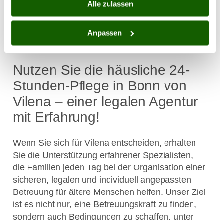
Alle zulassen
Prozess zu strukturieren und ein Modell zu
nutzen, bei dem die Bedingungen klar sind und
der Umfang der Unterstützung an die konkrete
Anpassen
Situation angepasst wird.
Nutzen Sie die häusliche 24-
Stunden-Pflege in Bonn von
Vilena – einer legalen Agentur
mit Erfahrung!
Wenn Sie sich für Vilena entscheiden, erhalten
Sie die Unterstützung erfahrener Spezialisten,
die Familien jeden Tag bei der Organisation einer
sicheren, legalen und individuell angepassten
Betreuung für ältere Menschen helfen. Unser Ziel
ist es nicht nur, eine Betreuungskraft zu finden,
sondern auch Bedingungen zu schaffen, unter