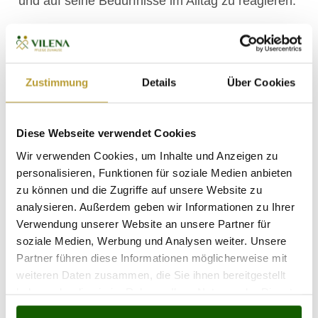
und auf seine Bedürfnisse im Alltag zu reagieren.
Alternative Lösungen, wie ein Pflegeheim oder
die Beschäftigung einer deutschen
Betreuungskraft im 24-Stunden-Modell, sind
Zustimmung
Details
Über Cookies
häufig mit deutlich höheren Kosten verbunden.
Die Kosten für den Aufenthalt in einer Einrichtung
hängen von der Lage, dem Standard und
Diese Webseite verwendet Cookies
zusätzlichen Leistungen ab. Ein Einzelzimmer,
eine spezielle Ernährung oder eine erweiterte
Wir verwenden Cookies, um Inhalte und Anzeigen zu
Betreuung können die monatlichen Gebühren
personalisieren, Funktionen für soziale Medien anbieten
zu können und die Zugriffe auf unsere Website zu
erheblich erhöhen.
analysieren. Außerdem geben wir Informationen zu Ihrer
Bei der direkten Beschäftigung einer
Verwendung unserer Website an unsere Partner für
Betreuungskraft übernimmt die Familie zudem
soziale Medien, Werbung und Analysen weiter. Unsere
die Pflichten des Arbeitgebers, darunter Fragen
Partner führen diese Informationen möglicherweise mit
der Versicherung, des Urlaubs, der Formalitäten
weiteren Daten zusammen, die Sie ihnen bereitgestellt
haben oder die sie im Rahmen Ihrer Nutzung der Dienste
sowie der Organisation einer Vertretung. Die
gesammelt haben.
Zusammenarbeit mit Vilena hilft dabei, diesen