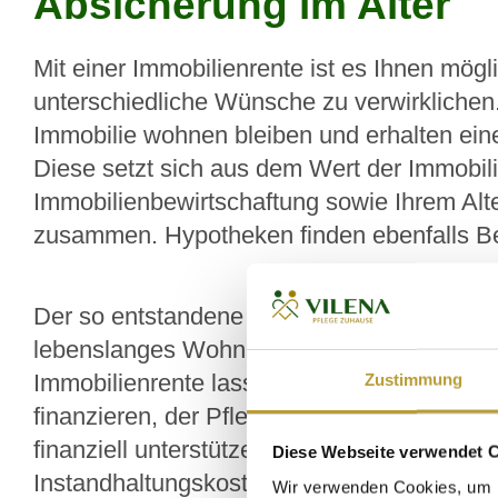
Absicherung im Alter
Mit einer Immobilienrente ist es Ihnen mögli
unterschiedliche Wünsche zu verwirklichen.
Immobilie wohnen bleiben und erhalten eine
Diese setzt sich aus dem Wert der Immobili
Immobilienbewirtschaftung sowie Ihrem Alt
zusammen. Hypotheken finden ebenfalls Be
Der so entstandene Vertrag wird dann notari
lebenslanges Wohnrecht im Grundbuch vera
Immobilienrente lassen sich seniorengere
Zustimmung
finanzieren, der Pflegedienst bezahlen oder
finanziell unterstützen. Sie müssen sich we
Diese Webseite verwendet 
Instandhaltungskosten noch vor anderweiti
Wir verwenden Cookies, um I