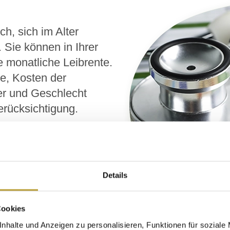
ch, sich im Alter
 Sie können in Ihrer
 monatliche Leibrente.
e, Kosten der
er und Geschlecht
rücksichtigung.
ell beglaubigt und Ihr
nkert. Durch die
chte Umbauten
Details
 Familienmitglieder
der vor
Cookies
gen versteckten Kosten
nhalte und Anzeigen zu personalisieren, Funktionen für soziale