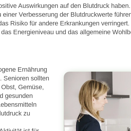
ositive Auswirkungen auf den Blutdruck haben. 
u einer Verbesserung der Blutdruckwerte führ
 das Risiko für andere Erkrankungen verringert
h das Energieniveau und das allgemeine Wohlbe
ogene Ernährung
. Senioren sollten
n Obst, Gemüse,
nd gesunden
Lebensmitteln
lutdruck zu
ktivität ist für