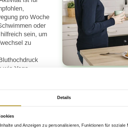
mpfohlen,
wegung pro Woche
, Schwimmen oder
hilfreich sein, um
fwechsel zu
 Bluthochdruck
 wie Yoga,
lfen, den Stresspegel zu senken und damit au
fuhr ist entscheidend, um die Gesundheit zu fö
 wichtig, regelmäßig Wasser oder ungesüßte Tee
Details
enioren sollten ihre Blutdruckwerte regelmäßig 
egebenenfalls Medikamente anpassen, wenn die
Cookies
nhalte und Anzeigen zu personalisieren, Funktionen für soziale