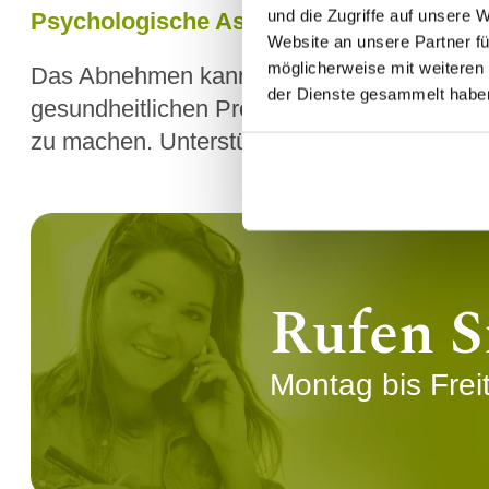
und die Zugriffe auf unsere 
Psychologische Aspekte des Abnehmen
Website an unsere Partner fü
möglicherweise mit weiteren
Das Abnehmen kann im Alter auch psycholog
der Dienste gesammelt habe
gesundheitlichen Problemen können zu Frustr
zu machen. Unterstützung durch Familie, F
Rufen S
Montag bis Frei