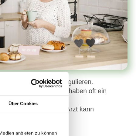
ch den Blutdruck zu regulieren.
rdern. Ältere Menschen haben oft ein
s zu trinken.
Über Cookies
überprüfen lassen. Ein Arzt kann
s nötig ist.
 Medien anbieten zu können