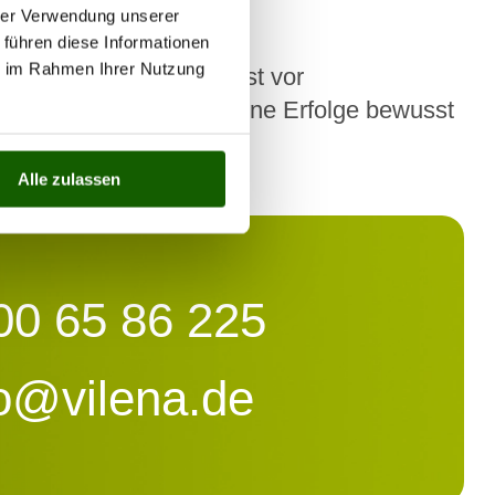
hrer Verwendung unserer
 führen diese Informationen
ie im Rahmen Ihrer Nutzung
örperbild und die Angst vor
e zu setzen und sich kleine Erfolge bewusst
 motivierend wirken.
Alle zulassen
00 65 86 225
fo@vilena.de