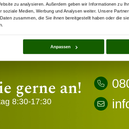
Website zu analysieren. Außerdem geben wir Informationen zu I
s
r soziale Medien, Werbung und Analysen weiter. Unsere Partner
 Daten zusammen, die Sie ihnen bereitgestellt haben oder die s
isch herausfordernd sein. Veränderungen im K
n.
ation führen. Es ist wichtig, realistische Ziel
reunde oder Selbsthilfegruppen kann ebenfalls
Anpassen
ie gerne an!
08
in
tag 8:30-17:30