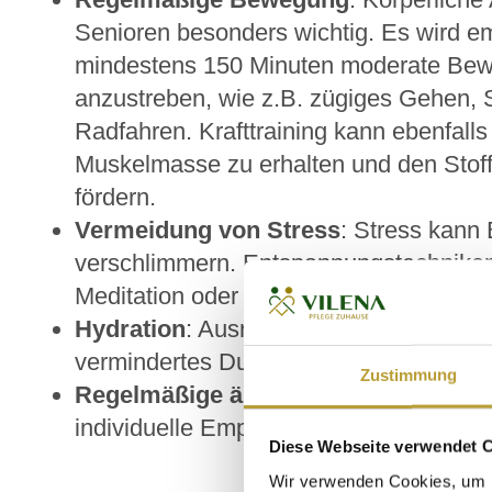
Senioren besonders wichtig. Es wird e
mindestens 150 Minuten moderate Be
anzustreben, wie z.B. zügiges Gehen
Radfahren. Krafttraining kann ebenfalls 
Muskelmasse zu erhalten und den Stof
fördern.
Vermeidung von Stress
: Stress kann
verschlimmern. Entspannungstechniken
Meditation oder Atemübungen können he
Hydration
: Ausreichend Flüssigkeitszu
vermindertes Durstgefühl, daher ist es
Zustimmung
Regelmäßige ärztliche Kontrollen
: S
individuelle Empfehlungen geben und g
Diese Webseite verwendet 
Wir verwenden Cookies, um I