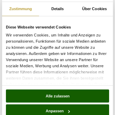
Unterstützung für Familien, die eine liebevolle
Zustimmung
Details
Über Cookies
und professionelle Pflege für ihre Angehörigen
suchen. Eine sorgfältige Auswahl und Integration
der Pflegekräfte sind entscheidend, um eine
Diese Webseite verwendet Cookies
hohe Lebensqualität für die Pflegebedürftigen zu
Wir verwenden Cookies, um Inhalte und Anzeigen zu
gewährleisten.
personalisieren, Funktionen für soziale Medien anbieten
zu können und die Zugriffe auf unsere Website zu
Dieser Überblick kann als Grundlage für einen
analysieren. Außerdem geben wir Informationen zu Ihrer
detaillierteren Text oder Artikel dienen.
Verwendung unserer Website an unsere Partner für
Für Familien, die eine individuelle Betreuung im
soziale Medien, Werbung und Analysen weiter. Unsere
Partner führen diese Informationen möglicherweise mit
eigenen Zuhause wünschen, bietet
weiteren Daten zusammen, die Sie ihnen bereitgestellt
die
Pflegekraft Vermittlung
passende Lösungen
haben oder die sie im Rahmen Ihrer Nutzung der Dienste
für die 24-Stunden-Pflege. Gerade im Hinblick
gesammelt haben.
auf die Integration von Betreuungskräften aus
Alle zulassen
Kroatien ist die
24 Stunden Pflege
eine bewährte
Möglichkeit, um eine kontinuierliche und
bedarfsgerechte Unterstützung sicherzustellen.
Anpassen