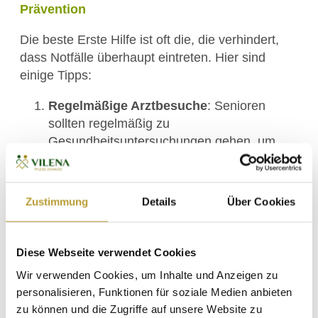
Prävention
Die beste Erste Hilfe ist oft die, die verhindert,
dass Notfälle überhaupt eintreten. Hier sind
einige Tipps:
Regelmäßige Arztbesuche
: Senioren
sollten regelmäßig zu
Gesundheitsuntersuchungen gehen, um
chronische Erkrankungen frühzeitig zu
erkennen und zu behandeln.
Sichere Umgebung
: Stellen Sie sicher,
Zustimmung
Details
Über Cookies
dass das Zuhause seniorengerecht
eingerichtet ist. Entfernen Sie Stolperfallen
wie lose Teppiche und sorgen Sie für
Diese Webseite verwendet Cookies
ausreichend Beleuchtung.
Wir verwenden Cookies, um Inhalte und Anzeigen zu
Gesunde Lebensweise
: Eine
personalisieren, Funktionen für soziale Medien anbieten
ausgewogene Ernährung und regelmäßige
zu können und die Zugriffe auf unsere Website zu