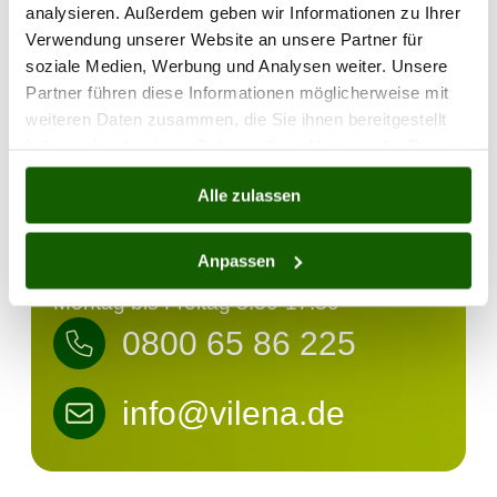
Bewegung sind wichtig, um die Gesundheit
analysieren. Außerdem geben wir Informationen zu Ihrer
zu fördern und das Risiko für viele
Verwendung unserer Website an unsere Partner für
Erkrankungen zu senken.
soziale Medien, Werbung und Analysen weiter. Unsere
Erste-Hilfe-Kurse
: Senioren und ihre
Partner führen diese Informationen möglicherweise mit
Angehörigen sollten an Erste-Hilfe-Kursen
weiteren Daten zusammen, die Sie ihnen bereitgestellt
teilnehmen, um im Notfall richtig handeln zu
haben oder die sie im Rahmen Ihrer Nutzung der Dienste
können.
gesammelt haben.
Alle zulassen
Rufen Sie gerne an!
Anpassen
Montag bis Freitag 8:30-17:30
0800 65 86 225
info@vilena.de