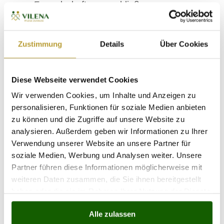
Freundschaften zu schließen.
Gemeinsames Engagement kann die
Bindung stärken.
Technologische Unterstützung
: Ältere
Zustimmung
Details
Über Cookies
Menschen können von Schulungen
profitieren, die ihnen helfen, moderne
Kommunikationsmittel wie Smartphones,
Diese Webseite verwendet Cookies
Tablets oder soziale Netzwerke zu nutzen.
Wir verwenden Cookies, um Inhalte und Anzeigen zu
Diese Technologien bieten eine Plattform,
personalisieren, Funktionen für soziale Medien anbieten
um mit Freunden und Familie in Kontakt zu
zu können und die Zugriffe auf unsere Website zu
bleiben, auch wenn physische Treffen nicht
analysieren. Außerdem geben wir Informationen zu Ihrer
möglich sind.
Verwendung unserer Website an unsere Partner für
Regelmäßige Kontakte pflegen
: Es ist
soziale Medien, Werbung und Analysen weiter. Unsere
wichtig, aktiv Kontakte zu pflegen.
Partner führen diese Informationen möglicherweise mit
Regelmäßige Anrufe, Besuche oder
weiteren Daten zusammen, die Sie ihnen bereitgestellt
gemeinsame Aktivitäten können helfen,
haben oder die sie im Rahmen Ihrer Nutzung der Dienste
gesammelt haben.
Freundschaften lebendig zu halten. Selbst
Alle zulassen
kleine Gesten, wie das Versenden von