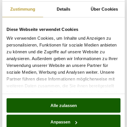
Alltag
Zustimmung
Details
Über Cookies
Um die oben genannten Übungen erfolgreich in
den Alltag zu integrieren, können folgende Tipps
hilfreich sein:
Diese Webseite verwendet Cookies
Wir verwenden Cookies, um Inhalte und Anzeigen zu
Routine schaffen
: Versuchen Sie, feste
personalisieren, Funktionen für soziale Medien anbieten
Zeiten für die Übungen in Ihren Tagesablauf
zu können und die Zugriffe auf unsere Website zu
einzuplanen. Ob morgens oder
analysieren. Außerdem geben wir Informationen zu Ihrer
nachmittags, eine Regelmäßigkeit hilft, die
Verwendung unserer Website an unsere Partner für
Motivation aufrechtzuerhalten.
soziale Medien, Werbung und Analysen weiter. Unsere
Gemeinsam trainieren
: Suchen Sie sich
Partner führen diese Informationen möglicherweise mit
einen Trainingspartner oder schließen Sie
weiteren Daten zusammen, die Sie ihnen bereitgestellt
sich einer Gruppe an. So macht das
haben oder die sie im Rahmen Ihrer Nutzung der Dienste
Training mehr Spaß und die Motivation
gesammelt haben.
bleibt hoch.
Alle zulassen
Anpassung der Übungen
: Achten Sie
darauf, die Übungen an Ihr individuelles
Anpassen
Fitnesslevel anzupassen. Es ist wichtig,