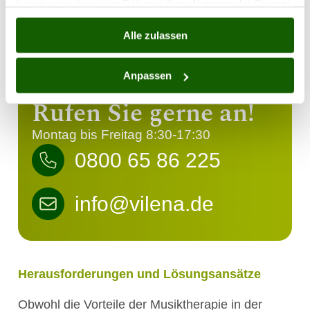
haben oder die sie im Rahmen Ihrer Nutzung der Dienste
Atmosphäre für musikalische Aktivitäten, frei
gesammelt haben.
von störenden Geräuschen und
Alle zulassen
Ablenkungen.
Anpassen
Rufen Sie gerne an!
Montag bis Freitag 8:30-17:30
0800 65 86 225
info@vilena.de
Herausforderungen und Lösungsansätze
Obwohl die Vorteile der Musiktherapie in der