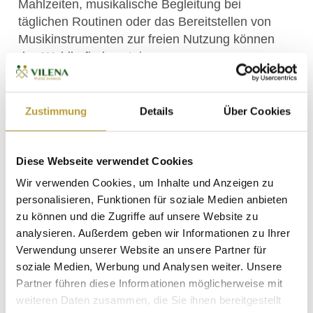
Mahlzeiten, musikalische Begleitung bei
täglichen Routinen oder das Bereitstellen von
Musikinstrumenten zur freien Nutzung können
das Wohlbefinden steigern.
Praktische Tipps für die Umsetzung
Zustimmung
Details
Über Cookies
Musikauswahl: Wählen Sie Musikstücke, die
positive Erinnerungen wecken und den
individuellen Vorlieben der Senioren
Diese Webseite verwendet Cookies
entsprechen.
Wir verwenden Cookies, um Inhalte und Anzeigen zu
Aktivitäten: Ermutigen Sie die Senioren zum
personalisieren, Funktionen für soziale Medien anbieten
Mitsingen, Tanzen oder zum Spielen
zu können und die Zugriffe auf unsere Website zu
einfacher Instrumente.
analysieren. Außerdem geben wir Informationen zu Ihrer
Regelmäßigkeit: Integrieren Sie
Verwendung unserer Website an unsere Partner für
musikalische Aktivitäten regelmäßig in den
soziale Medien, Werbung und Analysen weiter. Unsere
Tagesablauf, um kontinuierliche positive
Partner führen diese Informationen möglicherweise mit
Effekte zu erzielen.
weiteren Daten zusammen, die Sie ihnen bereitgestellt
Umgebung: Schaffen Sie eine angenehme