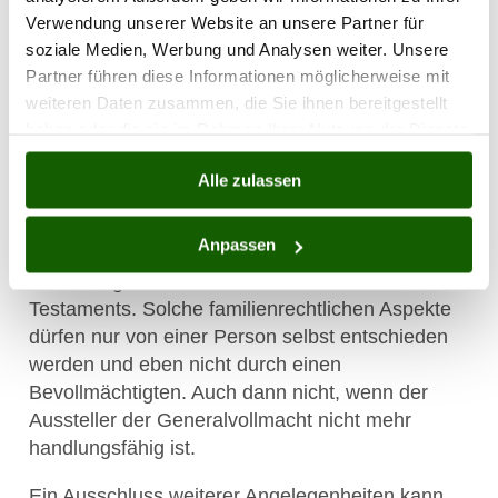
Was ist trotz Generalvollmacht
Verwendung unserer Website an unsere Partner für
nicht erlaubt?
soziale Medien, Werbung und Analysen weiter. Unsere
Partner führen diese Informationen möglicherweise mit
weiteren Daten zusammen, die Sie ihnen bereitgestellt
Eine Generalvollmacht geht zwar sehr weit, doch
haben oder die sie im Rahmen Ihrer Nutzung der Dienste
hat diese, egal wie sie formuliert wurde, klare
gesammelt haben.
gesetzliche Grenzen. Diese sind bei den
Alle zulassen
sogenannten höchstpersönlichen
Angelegenheiten erreicht. Davon betroffen sind
Anpassen
beispielsweise die Eheschließung, eine
Scheidung und auch das Verfassen eines
Testaments. Solche familienrechtlichen Aspekte
dürfen nur von einer Person selbst entschieden
werden und eben nicht durch einen
Bevollmächtigten. Auch dann nicht, wenn der
Aussteller der Generalvollmacht nicht mehr
handlungsfähig ist.
Ein Ausschluss weiterer Angelegenheiten kann