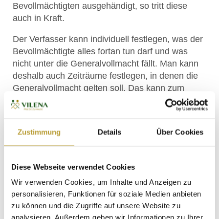
Bevollmächtigten ausgehändigt, so tritt diese
auch in Kraft.
Der Verfasser kann individuell festlegen, was der
Bevollmächtigte alles fortan tun darf und was
nicht unter die Generalvollmacht fällt. Man kann
deshalb auch Zeiträume festlegen, in denen die
Generalvollmacht gelten soll. Das kann zum
Beispiel vor einer schwierigen Operation sinnvoll
sein.
Wie erlischt die Generalvollmacht?
Zustimmung
Details
Über Cookies
Wird in der Generalvollmacht ein Auslaufen
fixiert, so gilt diese mit dem genannten Zeitpunkt
Diese Webseite verwendet Cookies
als erloschen. Gesetzlich ist der Bevollmächtigte
Wir verwenden Cookies, um Inhalte und Anzeigen zu
daraufhin verpflichtet, die an ihn ausgehändigte
personalisieren, Funktionen für soziale Medien anbieten
Vollmachtsurkunde zurückzugeben.
zu können und die Zugriffe auf unsere Website zu
analysieren. Außerdem geben wir Informationen zu Ihrer