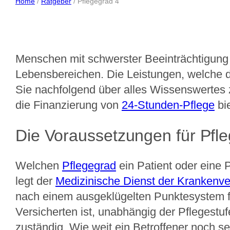
Home
/
Ratgeber
/
Pflegegrad 4
Menschen mit schwerster Beeinträchtigung 
Lebensbereichen. Die Leistungen, welche die
Sie nachfolgend über alles Wissenswertes 
die Finanzierung von
24-Stunden-Pflege
bi
Die Voraussetzungen für Pfl
Welchen
Pflegegrad
ein Patient oder eine P
legt der
Medizinische Dienst der Krankenv
nach einem ausgeklügelten Punktesystem fe
Versicherten ist, unabhängig der Pflege
zuständig. Wie weit ein Betroffener noch sel