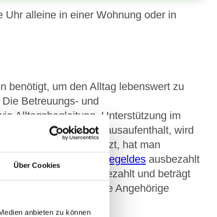
 Uhr alleine in einer Wohnung oder in
n benötigt, um den Alltag lebenswert zu
: Die Betreuungs- und
wie Alltagsbegleitung, Unterstützung im
luss an einen Krankenhausaufenthalt, wird
hinderungspflege
genutzt, hat man
te des monatlichen
Pflegegeldes
ausbezahlt
Über Cookies
 vier Wochen jährlich gezahlt und beträgt
 geleistet, die pflegende Angehörige
 Medien anbieten zu können