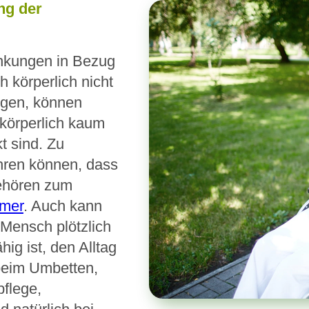
ng der
änkungen in Bezug
h körperlich nicht
orgen, können
 körperlich kaum
t sind. Zu
ühren können, dass
gehören zum
imer
. Auch kann
 Mensch plötzlich
ig ist, den Alltag
 beim Umbetten,
flege,