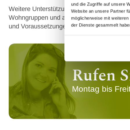
und die Zugriffe auf unsere 
Weitere Unterstützungen bei Pflegegrad 4
Website an unsere Partner fü
Wohngruppen und anderen Hilfen, die den A
möglicherweise mit weiteren
der Dienste gesammelt habe
und Voraussetzungen.
Rufen S
Montag bis Frei