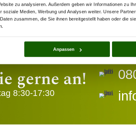
Website zu analysieren. Außerdem geben wir Informationen zu I
 gibt es in Form von Wohnraumanpassungen, Pf
r soziale Medien, Werbung und Analysen weiter. Unsere Partner
lltag erleichtern. Erkundigen Sie sich bei Ih
 Daten zusammen, die Sie ihnen bereitgestellt haben oder die s
n.
Anpassen
ie gerne an!
08
tag 8:30-17:30
in