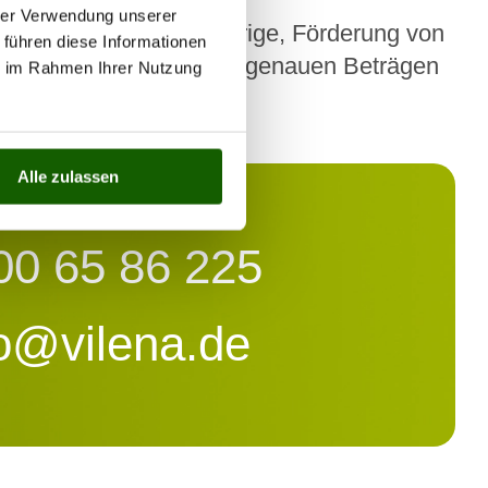
hrer Verwendung unserer
legekursen für Angehörige, Förderung von
 führen diese Informationen
rer Pflegekasse nach den genauen Beträgen
ie im Rahmen Ihrer Nutzung
Alle zulassen
00 65 86 225
fo@vilena.de