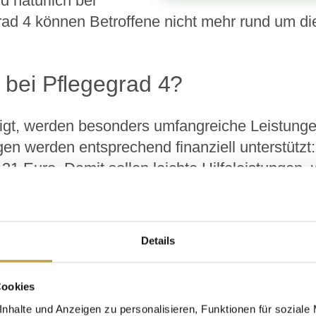
 natürlich bei
ad 4 können Betroffene nicht mehr rund um die
 bei Pflegegrad 4?
htigt, werden besonders umfangreiche Leistunge
gen werden entsprechend finanziell unterstützt
1 Euro. Damit sollen leichte Hilfeleistungen, 
den. Für
Kurzzeitpflege
, zum Beispiel in Ansch
 zu wissen: Wurde im laufenden Jahr keine
Ver
pflege. Zusätzlich kann in dieser Zeit die Hälf
Details
ibt es einen Zuschuss, dieser wird für maximal
ird grundsätzlich von professionellen Pflegern
Cookies
en sollten.
nhalte und Anzeigen zu personalisieren, Funktionen für soziale