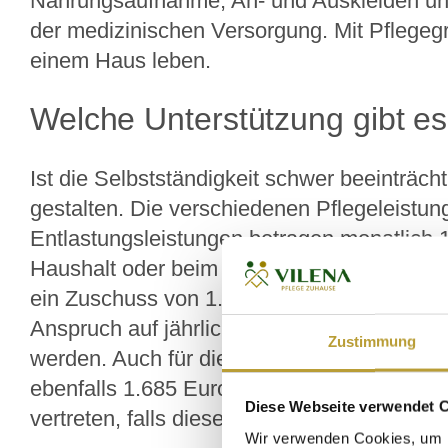
Nahrungsaufnahme, An- und Auskleiden und
der medizinischen Versorgung. Mit Pflegegr
einem Haus leben.
Welche Unterstützung gibt es
Ist die Selbstständigkeit schwer beeinträc
gestalten. Die verschiedenen Pflegeleistun
Entlastungsleistungen betragen monatlich 13
Haushalt oder beim Einkaufen bezahlt wer
ein Zuschuss von 1.854 Euro gewährt. Gut
Anspruch auf jährlich acht Wochen Kurzzeit
Zustimmung
werden. Auch für die Verhinderungspflege g
ebenfalls 1.685 Euro. Verhinderungspflege w
Diese Webseite verwendet 
vertreten, falls diese vorübergehend ausfall
Wir verwenden Cookies, um I