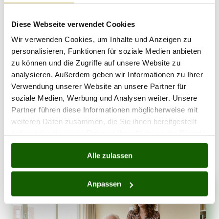
Senioren-WG können zusätzlich Kosten für
Betreuung und Pflege anfallen. Diese
Diese Webseite verwendet Cookies
können je nach Umfang und Art der
Wir verwenden Cookies, um Inhalte und Anzeigen zu
Betreuung sehr unterschiedlich sein.
personalisieren, Funktionen für soziale Medien anbieten
Zusammenfassend lässt sich sagen, dass die
zu können und die Zugriffe auf unsere Website zu
Kosten für eine Senioren-WG sehr individuell
analysieren. Außerdem geben wir Informationen zu Ihrer
sind und von verschiedenen Faktoren abhängen.
Verwendung unserer Website an unsere Partner für
soziale Medien, Werbung und Analysen weiter. Unsere
Grundsätzlich sollten bei der Gründung einer
Partner führen diese Informationen möglicherweise mit
Senioren-WG die Kosten für Wohnraum,
weiteren Daten zusammen, die Sie ihnen bereitgestellt
Einrichtung, Nebenkosten, Gemeinschaftskasse,
haben oder die sie im Rahmen Ihrer Nutzung der Dienste
Versicherungen und Betreuung sorgfältig geplant
gesammelt haben.
und kalkuliert werden.
Alle zulassen
Anpassen