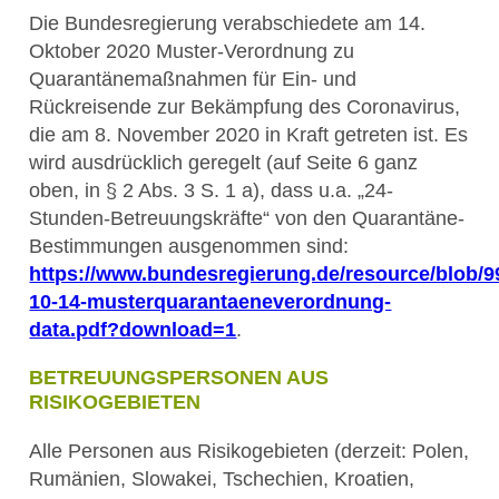
Die Bundesregierung verabschiedete am 14.
Oktober 2020 Muster-Verordnung zu
Quarantänemaßnahmen für Ein- und
Rückreisende zur Bekämpfung des Coronavirus,
die am 8. November 2020 in Kraft getreten ist. Es
wird ausdrücklich geregelt (auf Seite 6 ganz
oben, in § 2 Abs. 3 S. 1 a), dass u.a. „24-
Stunden-Betreuungskräfte“ von den Quarantäne-
Bestimmungen ausgenommen sind:
https://www.bundesregierung.de/resource/blob/
10-14-musterquarantaeneverordnung-
data.pdf?download=1
.
BETREUUNGSPERSONEN AUS
RISIKOGEBIETEN
Alle Personen aus Risikogebieten (derzeit: Polen,
Rumänien, Slowakei, Tschechien, Kroatien,