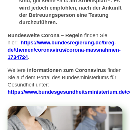
sind, gilt keine “3 G am Arbeitsplatz”. Es
wird jedoch empfohlen, nach der Ankunft
der Betreuungsperson eine Testung
durchzuführen.
Bundesweite Corona – Regeln
finden Sie
hier:
https://www.bundesregierung.de/breg-
de/themen/coronavirus/corona-massnahmen-
1734724
.
Weitere
Informationen zum Coronavirus
finden
Sie auf dem Portal des Bundesministeriums für
Gesundheit unter:
https://www.bundesgesundheitsministerium.de/c