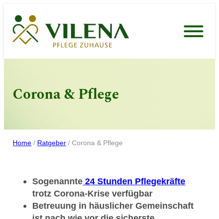
Zum
Inhalt
springen
Corona & Pflege
Home
/
Ratgeber
/
Corona & Pflege
Sogenannte
24 Stunden Pflegekräfte
trotz Corona-Krise verfügbar
Betreuung in häuslicher Gemeinschaft
ist nach wie vor die sicherste