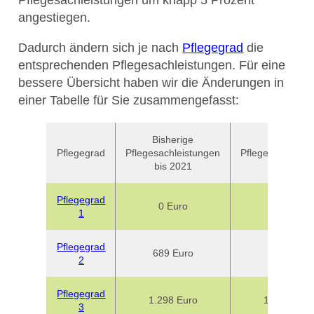
angestiegen.
Dadurch ändern sich je nach
Pflegegrad
die
entsprechenden Pflegesachleistungen. Für eine
bessere Übersicht haben wir die Änderungen in
einer Tabelle für Sie zusammengefasst:
Bisherige
Neue
Pflegegrad
Pflegesachleistungen
Pflegesachleist
bis 2021
ab 2024
Pflegegrad
0 Euro
0 Euro
1
Pflegegrad
689 Euro
796 Euro
2
Pflegegrad
1.298 Euro
1.497 Euro
3