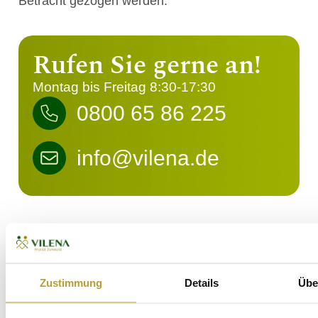
Betracht gezogen werden.
Rufen Sie gerne an!
Montag bis Freitag 8:30-17:30
0800 65 86 225
info@vilena.de
Vorteile einer sogenannte 24 Stunden Pflege
Angehörige werden entlastet: Meist haben
Angehörige die Pflege übernommen, um der
Zustimmung
Details
Übe
pflegebedürftigen Person weiterhin ein
Leben im eigenen Heim zu ermöglichen. Da