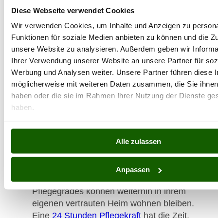
die Pflege allerdings sehr viel Zeit in
Diese Webseite verwendet Cookies
Anspruch nimmt, ist es oft nicht möglich,
Wir verwenden Cookies, um Inhalte und Anzeigen zu persona
dies über längere Zeit zu bewältigen. Durch
Funktionen für soziale Medien anbieten zu können und die Zug
eine 24 Stunden Pflegekraft wird den
unsere Website zu analysieren. Außerdem geben wir Informa
Angehörigen die Sorge genommen, denn
Ihrer Verwendung unserer Website an unsere Partner für soz
sie wissen, dass ihre Lieben in sorgenden
Werbung und Analysen weiter. Unsere Partner führen diese 
Händen sind. Zudem haben Angehörige
möglicherweise mit weiteren Daten zusammen, die Sie ihnen 
einen festen Ansprechpartner.
haben oder die sie im Rahmen Ihrer Nutzung der Dienste g
Einzelbetreuung: Durch eine 1:1 Betreuung
haben.
bleibt die Pflege bedarfsgerecht. Die
Pflegerin hat mehr Zeit, wenn sie nur eine
Alle zulassen
Person betreut und kann so individuell auf
die zu pflegende Person reagieren.
Erhalt der Selbstständigkeit: Auch
Anpassen
pflegebedürftige Personen höheren
Pflegegrades können weiterhin in ihrem
eigenen vertrauten Heim wohnen bleiben.
Eine
24 Stunden Pflegekraft
hat die Zeit,