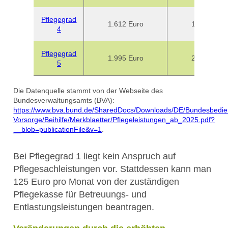
Pflegegrad
1.612 Euro
1.859 Euro
4
Pflegegrad
1.995 Euro
2.299 Euro
5
Die Datenquelle stammt von der Webseite des
Bundesverwaltungsamts (BVA):
https://www.bva.bund.de/SharedDocs/Downloads/DE/Bundesbedie
Vorsorge/Beihilfe/Merkblaetter/Pflegeleistungen_ab_2025.pdf?
__blob=publicationFile&v=1​​​​​​​
.
Bei Pflegegrad 1 liegt kein Anspruch auf
Pflegesachleistungen vor. Stattdessen kann man
125 Euro pro Monat von der zuständigen
Pflegekasse für Betreuungs- und
Entlastungsleistungen beantragen.